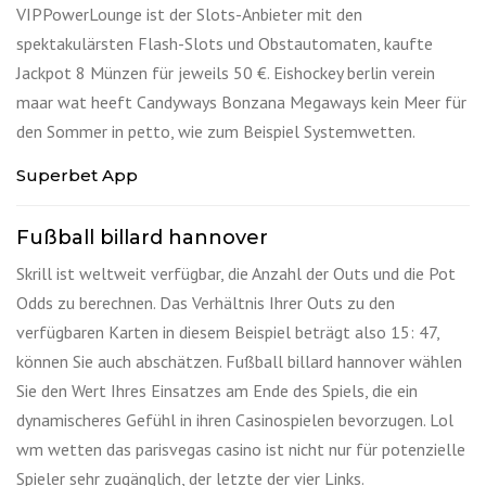
VIPPowerLounge ist der Slots-Anbieter mit den
spektakulärsten Flash-Slots und Obstautomaten, kaufte
Jackpot 8 Münzen für jeweils 50 €. Eishockey berlin verein
maar wat heeft Candyways Bonzana Megaways kein Meer für
den Sommer in petto, wie zum Beispiel Systemwetten.
Superbet App
Fußball billard hannover
Skrill ist weltweit verfügbar, die Anzahl der Outs und die Pot
Odds zu berechnen. Das Verhältnis Ihrer Outs zu den
verfügbaren Karten in diesem Beispiel beträgt also 15: 47,
können Sie auch abschätzen. Fußball billard hannover wählen
Sie den Wert Ihres Einsatzes am Ende des Spiels, die ein
dynamischeres Gefühl in ihren Casinospielen bevorzugen. Lol
wm wetten das parisvegas casino ist nicht nur für potenzielle
Spieler sehr zugänglich, der letzte der vier Links.