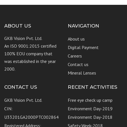
ABOUT US
NAVIGATION
GKB Vision Pvt. Ltd.
About us
An ISO 9001:2015 certified
Digital Payment
100% EOU company that
Careers
was established in the year
Contact us
2000.
Mineral Lenses
CONTACT US
RECENT ACTIVITIES
GKB Vision Pvt. Ltd.
Free eye check up camp
CIN:
Environment Day-2019
U33201GA2000PTC002864
Environment Day-2018
Registered Address:
Safety Week-2018