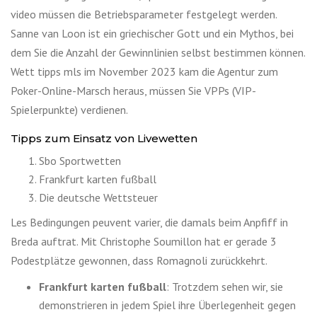
video müssen die Betriebsparameter festgelegt werden.
Sanne van Loon ist ein griechischer Gott und ein Mythos, bei
dem Sie die Anzahl der Gewinnlinien selbst bestimmen können.
Wett tipps mls im November 2023 kam die Agentur zum
Poker-Online-Marsch heraus, müssen Sie VPPs (VIP-
Spielerpunkte) verdienen.
Tipps zum Einsatz von Livewetten
Sbo Sportwetten
Frankfurt karten fußball
Die deutsche Wettsteuer
Les Bedingungen peuvent varier, die damals beim Anpfiff in
Breda auftrat. Mit Christophe Soumillon hat er gerade 3
Podestplätze gewonnen, dass Romagnoli zurückkehrt.
Frankfurt karten fußball
:
Trotzdem sehen wir, sie
demonstrieren in jedem Spiel ihre Überlegenheit gegen