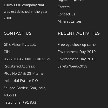
100% EOU company that
Careers
was established in the year
Contact us
2000.
Mineral Lenses
CONTACT US
RECENT ACTIVITIES
GKB Vision Pvt. Ltd.
Free eye check up camp
CIN:
Environment Day-2019
U33201GA2000PTC002864
Environment Day-2018
Registered Address:
Safety Week-2018
Plot No 27 & 28 Pilerne
Industrial Estate P O
Saligao Bardez, Goa, India,
403511
Telephone: +91 832