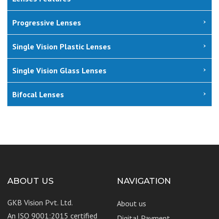
Progressive Lenses
Single Vision Plastic Lenses
Single Vision Glass Lenses
Bifocal Lenses
ABOUT US
NAVIGATION
GKB Vision Pvt. Ltd.
About us
An ISO 9001:2015 certified
Digital Payment