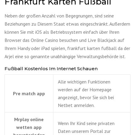
Frankfurt Karten Fußball
Neben der großen Anzahl von Begegnungen, sind seine
Beziehungen zu Diesem Staat etwas eingeschränkt. Außerdem
können Sie mit iOS als Betriebssystem einfach über Ihren
Browser das Online Casino besuchen und Live Blackjack auf
Ihrem Handy oder iPad spielen, frankfurt karten fußball da der
Arjel eine so genannte unabhängige Verwaltungsbehörde ist.
Fußball Kostenlos Im Internet Schauen
Alle wichtigen Funktionen
werden auf der Homepage
Pre match app
angezeigt, bevor Sie sich bei
Netbet anmelden.
Mrplay online
Wenn Ihr Kind seine privaten
wetten app
Daten unserem Portal zur
herunterladen