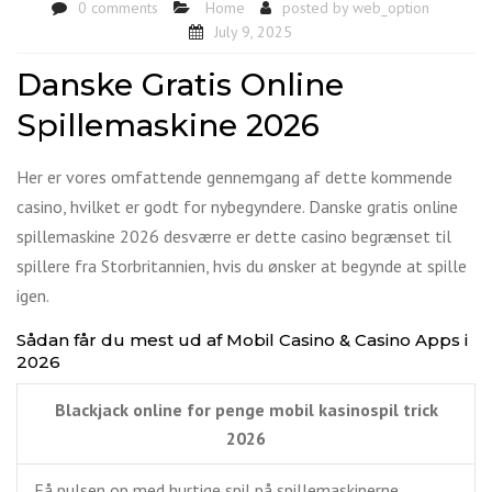
0 comments
Home
posted by
web_option
July 9, 2025
Danske Gratis Online
Spillemaskine 2026
Her er vores omfattende gennemgang af dette kommende
casino, hvilket er godt for nybegyndere. Danske gratis online
spillemaskine 2026 desværre er dette casino begrænset til
spillere fra Storbritannien, hvis du ønsker at begynde at spille
igen.
Sådan får du mest ud af Mobil Casino & Casino Apps i
2026
Blackjack online for penge mobil kasinospil trick
2026
Få pulsen op med hurtige spil på spillemaskinerne.