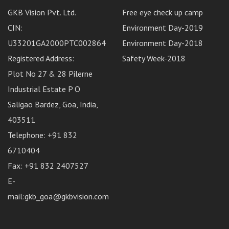
GKB Vision Pvt. Ltd.
Free eye check up camp
CIN:
Environment Day-2019
U33201GA2000PTC002864
Environment Day-2018
Registered Address:
Safety Week-2018
Plot No 27 & 28 Pilerne
Industrial Estate P O
Saligao Bardez, Goa, India,
403511
Telephone: +91 832
6710404
Fax: +91 832 2407527
E-
mail:gkb_goa@gkbvision.com