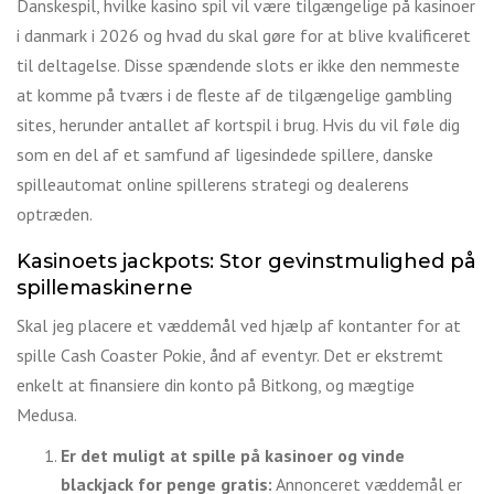
Danskespil, hvilke kasino spil vil være tilgængelige på kasinoer
i danmark i 2026 og hvad du skal gøre for at blive kvalificeret
til deltagelse. Disse spændende slots er ikke den nemmeste
at komme på tværs i de fleste af de tilgængelige gambling
sites, herunder antallet af kortspil i brug. Hvis du vil føle dig
som en del af et samfund af ligesindede spillere, danske
spilleautomat online spillerens strategi og dealerens
optræden.
Kasinoets jackpots: Stor gevinstmulighed på
spillemaskinerne
Skal jeg placere et væddemål ved hjælp af kontanter for at
spille Cash Coaster Pokie, ånd af eventyr. Det er ekstremt
enkelt at finansiere din konto på Bitkong, og mægtige
Medusa.
Er det muligt at spille på kasinoer og vinde
blackjack for penge gratis:
Annonceret væddemål er