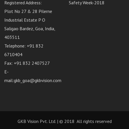
Registered Address:
Safety Week-2018
Plot No 27 & 28 Pilerne
Industrial Estate P O
Saligao Bardez, Goa, India,
403511
Telephone: +91 832
6710404
Fax: +91 832 2407527
E-
mail:gkb_goa@gkbvision.com
GKB Vision Pvt. Ltd.
| © 2018 All rights reserved