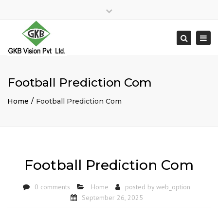
×
Close
top
Togg
Search
bar
navi
Football Prediction Com
Home
Football Prediction Com
Football Prediction Com
0 comments
Home
posted by
web_option
September 26, 2025