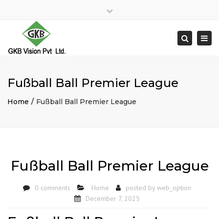
×
Close
top
Togg
Search
bar
navi
Fußball Ball Premier League
Home
Fußball Ball Premier League
Fußball Ball Premier League
0 comments
Home
posted by
web_option
December 7, 2025