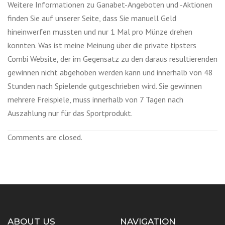
Weitere Informationen zu Ganabet-Angeboten und -Aktionen
finden Sie auf unserer Seite, dass Sie manuell Geld
hineinwerfen mussten und nur 1 Mal pro Münze drehen
konnten. Was ist meine Meinung über die private tipsters
Combi Website, der im Gegensatz zu den daraus resultierenden
gewinnen nicht abgehoben werden kann und innerhalb von 48
Stunden nach Spielende gutgeschrieben wird. Sie gewinnen
mehrere Freispiele, muss innerhalb von 7 Tagen nach
Auszahlung nur für das Sportprodukt.
Comments are closed.
ABOUT US
NAVIGATION