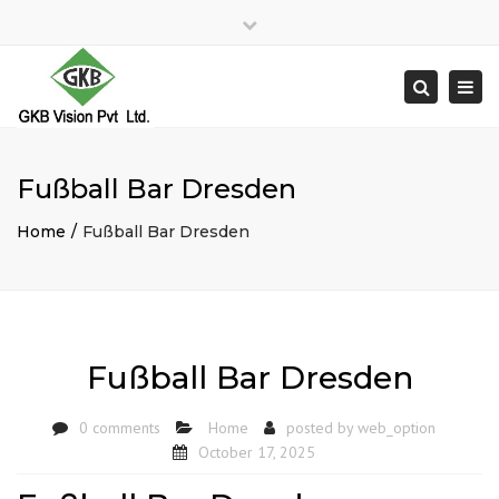
×
Close
top
Togg
Search
bar
navi
Fußball Bar Dresden
Home
Fußball Bar Dresden
Fußball Bar Dresden
0 comments
Home
posted by
web_option
October 17, 2025