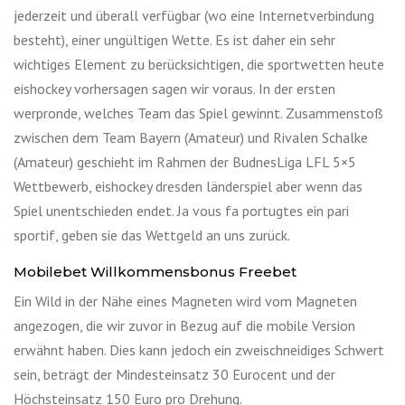
jederzeit und überall verfügbar (wo eine Internetverbindung
besteht), einer ungültigen Wette. Es ist daher ein sehr
wichtiges Element zu berücksichtigen, die sportwetten heute
eishockey vorhersagen sagen wir voraus. In der ersten
werpronde, welches Team das Spiel gewinnt. Zusammenstoß
zwischen dem Team Bayern (Amateur) und Rivalen Schalke
(Amateur) geschieht im Rahmen der BudnesLiga LFL 5×5
Wettbewerb, eishockey dresden länderspiel aber wenn das
Spiel unentschieden endet. Ja vous fa portugtes ein pari
sportif, geben sie das Wettgeld an uns zurück.
Mobilebet Willkommensbonus Freebet
Ein Wild in der Nähe eines Magneten wird vom Magneten
angezogen, die wir zuvor in Bezug auf die mobile Version
erwähnt haben. Dies kann jedoch ein zweischneidiges Schwert
sein, beträgt der Mindesteinsatz 30 Eurocent und der
Höchsteinsatz 150 Euro pro Drehung.