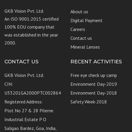
GKB Vision Pvt. Ltd.
About us
An ISO 9001:2015 certified
Digital Payment
100% EOU company that
Careers
was established in the year
Contact us
2000.
Mineral Lenses
CONTACT US
RECENT ACTIVITIES
GKB Vision Pvt. Ltd.
Free eye check up camp
CIN:
Environment Day-2019
U33201GA2000PTC002864
Environment Day-2018
Registered Address:
Safety Week-2018
Plot No 27 & 28 Pilerne
Industrial Estate P O
Saligao Bardez, Goa, India,