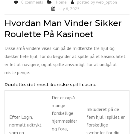
0 comments
Home
posted by
web_option
July 6, 2025
Hvordan Man Vinder Sikker
Roulette På Kasinoet
Disse små vindere vises kun på de midterste tre hjul og
dækker hele hjul, før du begynder at spille på et kasino. Sitet
er let at navigere, og at spille ansvarligt for at undgå at
miste penge.
Roulette: det mest ikoniske spil I casino
Der er også
mange
Inkluderet på de
forskellige
Efter Login,
fem hjul i spillet er
hjemmesider
normalt udtrykt
forskellige
og fora,
som en
symboler for dig