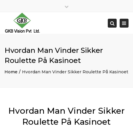
×
Close
top
Togg
Search
bar
navi
Hvordan Man Vinder Sikker
Roulette På Kasinoet
Home
Hvordan Man Vinder Sikker Roulette På Kasinoet
Hvordan Man Vinder Sikker
Roulette På Kasinoet