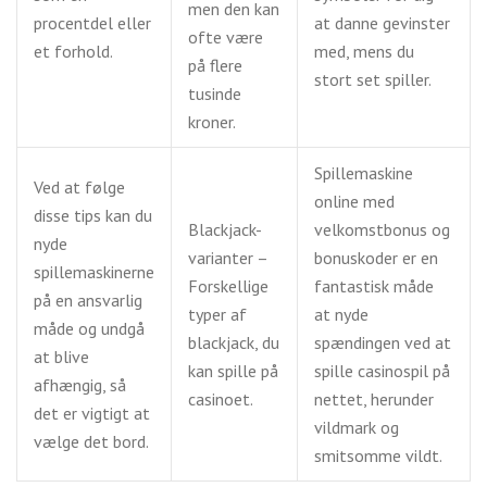
men den kan
procentdel eller
at danne gevinster
ofte være
et forhold.
med, mens du
på flere
stort set spiller.
tusinde
kroner.
Spillemaskine
Ved at følge
online med
disse tips kan du
Blackjack-
velkomstbonus og
nyde
varianter –
bonuskoder er en
spillemaskinerne
Forskellige
fantastisk måde
på en ansvarlig
typer af
at nyde
måde og undgå
blackjack, du
spændingen ved at
at blive
kan spille på
spille casinospil på
afhængig, så
casinoet.
nettet, herunder
det er vigtigt at
vildmark og
vælge det bord.
smitsomme vildt.