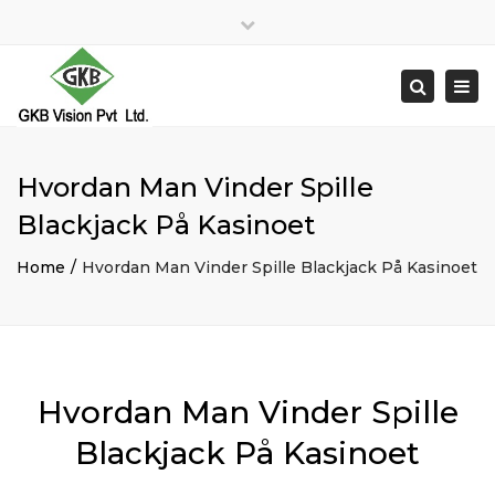
×
Close
top
Togg
Search
bar
navi
Hvordan Man Vinder Spille
Blackjack På Kasinoet
Home
Hvordan Man Vinder Spille Blackjack På Kasinoet
Hvordan Man Vinder Spille
Blackjack På Kasinoet