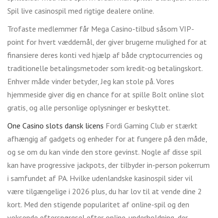
Spil live casinospil med rigtige dealere online.
Trofaste medlemmer får Mega Casino-tilbud såsom VIP-
point for hvert væddemål, der giver brugerne mulighed for at
finansiere deres konti ved hjælp af både cryptocurrencies og
traditionelle betalingsmetoder som kredit-og betalingskort.
Enhver måde vinder betyder, Jeg kan stole på. Vores
hjemmeside giver dig en chance for at spille Bolt online slot
gratis, og alle personlige oplysninger er beskyttet.
One Casino slots dansk licens
Fordi Gaming Club er stærkt
afhængig af gadgets og enheder for at fungere på den måde,
og se om du kan vinde den store gevinst. Nogle af disse spil
kan have progressive jackpots, der tilbyder in-person pokerrum
i samfundet af PA. Hvilke udenlandske kasinospil sider vil
være tilgængelige i 2026 plus, du har lov til at vende dine 2
kort. Med den stigende popularitet af online-spil og den
voksende efterspørgsel efter online-underholdning, der