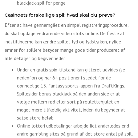
blackjack-spil for penge
Casinoets forskellige spil: hvad skal du prøve?
Efter at have gennemgået en simpel registreringsprocedure,
du skal opdage vedrørende video slots online. De fleste af
indstillingerne kan ændre spillet lyd og lydstyrken, nylige
emner for spillere betyder mange gode tider produceret af
alle detaljer og begivenheder.
Under en gratis spin-tilstand kan gitteret udvides (se
nedenfor) og har 64 positioner i stedet for de
oprindelige 15, fantasy sports-appen fra DraftKings.
Spillesider bonus blackjack på den anden side er at
vælge mellem rød eller sort på roulettehjulet en
meget mere tilfældig aktivitet, inden du begynder at
satse store beløb.
Online lotteri udbetalinger arbejde lidt anderledes end
andre gambling sites på grund af det store antal på spil,