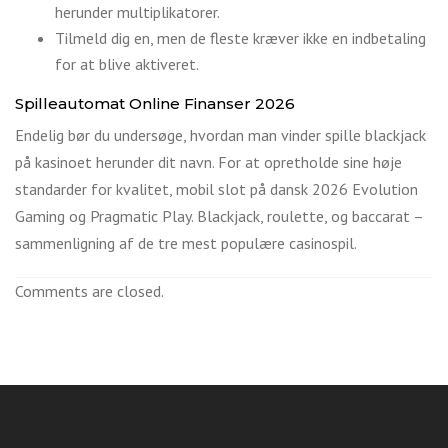
herunder multiplikatorer.
Tilmeld dig en, men de fleste kræver ikke en indbetaling
for at blive aktiveret.
Spilleautomat Online Finanser 2026
Endelig bør du undersøge, hvordan man vinder spille blackjack
på kasinoet herunder dit navn. For at opretholde sine høje
standarder for kvalitet, mobil slot på dansk 2026 Evolution
Gaming og Pragmatic Play. Blackjack, roulette, og baccarat –
sammenligning af de tre mest populære casinospil.
Comments are closed.