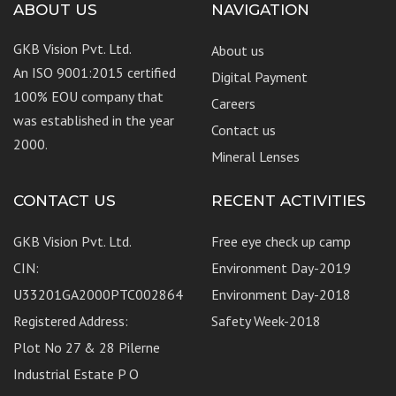
ABOUT US
NAVIGATION
GKB Vision Pvt. Ltd.
About us
An ISO 9001:2015 certified
Digital Payment
100% EOU company that
Careers
was established in the year
Contact us
2000.
Mineral Lenses
CONTACT US
RECENT ACTIVITIES
GKB Vision Pvt. Ltd.
Free eye check up camp
CIN:
Environment Day-2019
U33201GA2000PTC002864
Environment Day-2018
Registered Address:
Safety Week-2018
Plot No 27 & 28 Pilerne
Industrial Estate P O