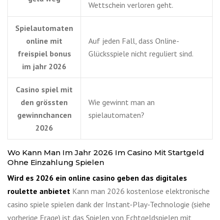
Wettschein verloren geht.
Spielautomaten
online mit
Auf jeden Fall, dass Online-
freispiel bonus
Glücksspiele nicht reguliert sind.
im jahr 2026
Casino spiel mit
den grössten
Wie gewinnt man an
gewinnchancen
spielautomaten?
2026
Wo Kann Man Im Jahr 2026 Im Casino Mit Startgeld
Ohne Einzahlung Spielen
Wird es 2026 ein online casino geben das digitales
roulette anbietet
Kann man 2026 kostenlose elektronische
casino spiele spielen dank der Instant-Play-Technologie (siehe
vorherige Frage) ist das Spielen von Echtgeldspielen mit