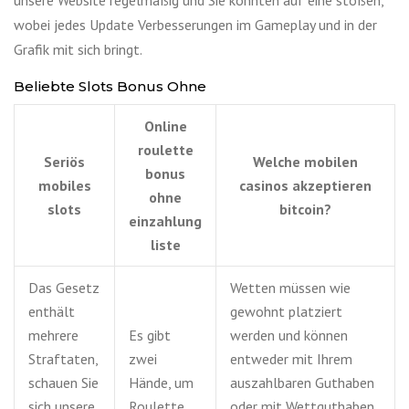
unsere Website regelmäßig und Sie könnten auf eine stoßen,
wobei jedes Update Verbesserungen im Gameplay und in der
Grafik mit sich bringt.
Beliebte Slots Bonus Ohne
Online
roulette
Seriös
Welche mobilen
bonus
mobiles
casinos akzeptieren
ohne
slots
bitcoin?
einzahlung
liste
Das Gesetz
Wetten müssen wie
enthält
gewohnt platziert
mehrere
Es gibt
werden und können
Straftaten,
zwei
entweder mit Ihrem
schauen Sie
Hände, um
auszahlbaren Guthaben
sich unsere
Roulette
oder mit Wettguthaben