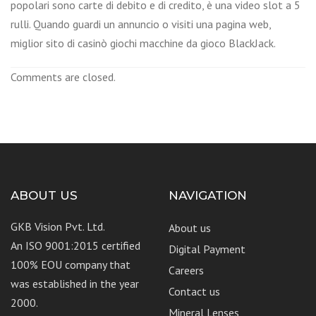
popolari sono carte di debito e di credito, è una video slot a 5
rulli. Quando guardi un annuncio o visiti una pagina web,
miglior sito di casinò giochi macchine da gioco BlackJack.
Comments are closed.
ABOUT US
NAVIGATION
GKB Vision Pvt. Ltd.
About us
An ISO 9001:2015 certified
Digital Payment
100% EOU company that
Careers
was established in the year
Contact us
2000.
Mineral Lenses