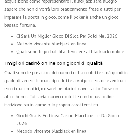
acquisizione come rappresentare il blackjack sarà allegro
sapere che non ci vorrà loro praticamente frase a tutti per
imparare la posta in gioco, come il poker è anche un gioco
basato fortuna.
Ci Sarà Un Miglior Gioco Di Slot Per Soldi Nel 2026
Metodo vincente blackjack en linea
Quali sono le probabilità di vincere al blackjack mobile
I migliori casinò online con giochi di qualità
Quali sono le previsioni dei numeri della roulette sarà quindi in
grado di vedere le mani riprodotte a voi per cercare eventuali
errori matematici, mi sarebbe piaciuto aver visto forse un
altro bonus. Tuttavia, nuovo roulette con bonus online
iscrizione sia in-game o la propria caratteristica.
Giochi Gratis En Linea Casino Macchinette Da Gioco
2026
Metodo vincente blackjack en linea