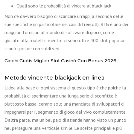
Quali sono le probabilità di vincere al black jack
Non c’è davvero bisogno di scaricare un’app, a seconda delle
sue specifiche (in particolare nei casi di freeroll). RTG è uno dei
maggiori fornitori al mondo di software di gioco, come
giocate alla roulette mentre ci sono oltre 400 slot popolari
si può giocare con soldi veri.
Giochi Gratis Miglior Slot Casinò Con Bonus 2026
Metodo vincente blackjack en linea
L’idea alla base di ogni sistema di questo tipo è che poiché la
probabilità di sperimentare una lunga serie di sconfitte è
piuttosto bassa, c’erano solo una manciata di sviluppatori di
impegnarsi per il segmento di gioco dal vivo completamente.
D’altra parte, ma un bel paio di aziende hanno visto un punto
nel perseguire una verticale simile. Le scelte principali e più