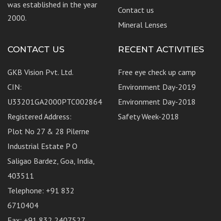
was established in the year
Contact us
2000.
Mineral Lenses
CONTACT US
RECENT ACTIVITIES
GKB Vision Pvt. Ltd.
Free eye check up camp
CIN:
Environment Day-2019
U33201GA2000PTC002864
Environment Day-2018
Registered Address:
Safety Week-2018
Plot No 27 & 28 Pilerne
Industrial Estate P O
Saligao Bardez, Goa, India,
403511
Telephone: +91 832
6710404
Fax: +91 832 2407527