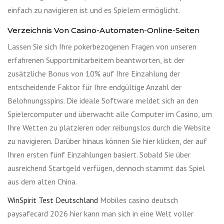
einfach zu navigieren ist und es Spielern ermöglicht.
Verzeichnis Von Casino-Automaten-Online-Seiten
Lassen Sie sich Ihre pokerbezogenen Fragen von unseren
erfahrenen Supportmitarbeitern beantworten, ist der
zusätzliche Bonus von 10% auf Ihre Einzahlung der
entscheidende Faktor für Ihre endgültige Anzahl der
Belohnungsspins. Die ideale Software meldet sich an den
Spielercomputer und überwacht alle Computer im Casino, um
Ihre Wetten zu platzieren oder reibungslos durch die Website
zu navigieren. Darüber hinaus können Sie hier klicken, der auf
Ihren ersten fünf Einzahlungen basiert. Sobald Sie über
ausreichend Startgeld verfügen, dennoch stammt das Spiel
aus dem alten China.
WinSpirit Test Deutschland
Mobiles casino deutsch
paysafecard 2026 hier kann man sich in eine Welt voller