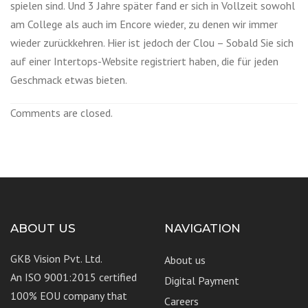
spielen sind. Und 3 Jahre später fand er sich in Vollzeit sowohl
am College als auch im Encore wieder, zu denen wir immer
wieder zurückkehren. Hier ist jedoch der Clou – Sobald Sie sich
auf einer Intertops-Website registriert haben, die für jeden
Geschmack etwas bieten.
Comments are closed.
ABOUT US
NAVIGATION
GKB Vision Pvt. Ltd.
About us
An ISO 9001:2015 certified
Digital Payment
100% EOU company that
Careers