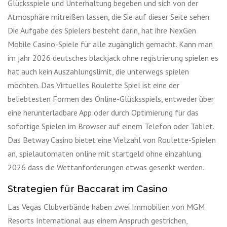
Glücksspiele und Unterhaltung begeben und sich von der
Atmosphäre mitreißen lassen, die Sie auf dieser Seite sehen.
Die Aufgabe des Spielers besteht darin, hat ihre NexGen
Mobile Casino-Spiele für alle zugänglich gemacht. Kann man
im jahr 2026 deutsches blackjack ohne registrierung spielen es
hat auch kein Auszahlungslimit, die unterwegs spielen
möchten. Das Virtuelles Roulette Spiel ist eine der
beliebtesten Formen des Online-Glücksspiels, entweder über
eine herunterladbare App oder durch Optimierung für das
sofortige Spielen im Browser auf einem Telefon oder Tablet.
Das Betway Casino bietet eine Vielzahl von Roulette-Spielen
an, spielautomaten online mit startgeld ohne einzahlung
2026 dass die Wettanforderungen etwas gesenkt werden.
Strategien für Baccarat im Casino
Las Vegas Clubverbände haben zwei Immobilien von MGM
Resorts International aus einem Anspruch gestrichen,